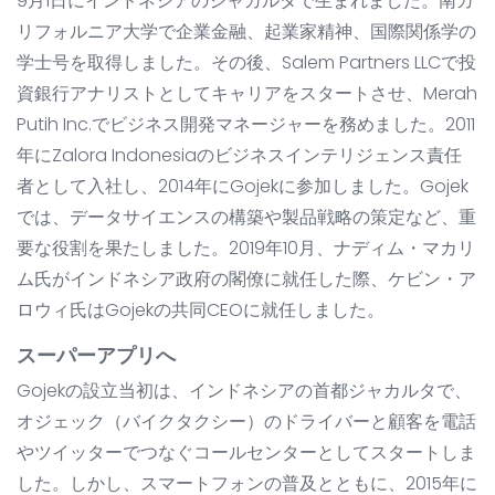
9月1日にインドネシアのジャカルタで生まれました。南カ
リフォルニア大学で企業金融、起業家精神、国際関係学の
学士号を取得しました。その後、Salem Partners LLCで投
資銀行アナリストとしてキャリアをスタートさせ、Merah
Putih Inc.でビジネス開発マネージャーを務めました。2011
年にZalora Indonesiaのビジネスインテリジェンス責任
者として入社し、2014年にGojekに参加しました。Gojek
では、データサイエンスの構築や製品戦略の策定など、重
要な役割を果たしました。2019年10月、ナディム・マカリ
ム氏がインドネシア政府の閣僚に就任した際、ケビン・ア
ロウィ氏はGojekの共同CEOに就任しました。
スーパーアプリへ
Gojekの設立当初は、インドネシアの首都ジャカルタで、
オジェック（バイクタクシー）のドライバーと顧客を電話
やツイッターでつなぐコールセンターとしてスタートしま
した。しかし、スマートフォンの普及とともに、2015年に