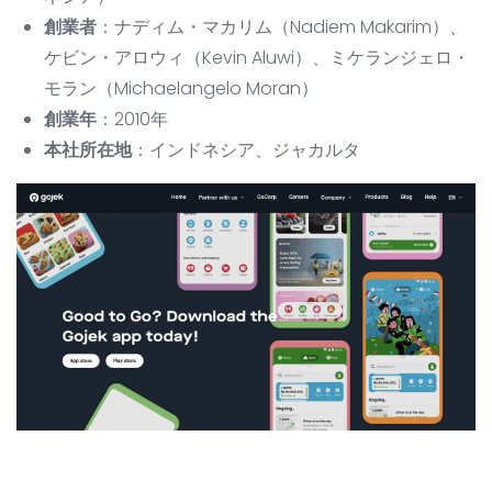
創業者
：ナディム・マカリム（Nadiem Makarim）、
ケビン・アロウィ（Kevin Aluwi）、ミケランジェロ・
モラン（Michaelangelo Moran）
創業年
：2010年
本社所在地
：インドネシア、ジャカルタ