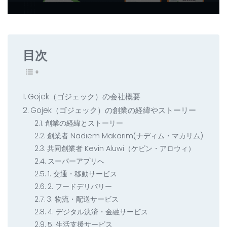
すべての開発サービス
お問い合わせ
▸
目次
Gojek（ゴジェック）の会社概要
Gojek（ゴジェック）の創業の経緯やストーリー
創業の経緯とストーリー
創業者 Nadiem Makarim(ナディム・マカリム)
共同創業者 Kevin Aluwi（ケビン・アロウィ）
スーパーアプリへ
1. 交通・移動サービス
2. フードデリバリー
3. 物流・配送サービス
4. デジタル決済・金融サービス
5. 生活支援サービス