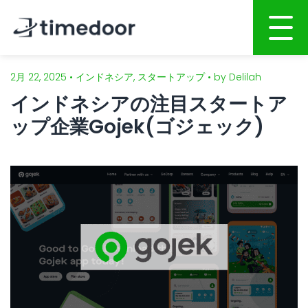
2月 22, 2025 • インドネシア, スタートアップ • by Delilah
ホーム
インドネシアの注目スタートア
会社概要
ップ企業Gojek(ゴジェック)
サービス
ポートフォリオ
AI活用開発サービス
人材募集
Webサイト・ホームページ制作
スマホアプリ開発
CSR
システム開発
ブログ
AI開発・インテグレーション