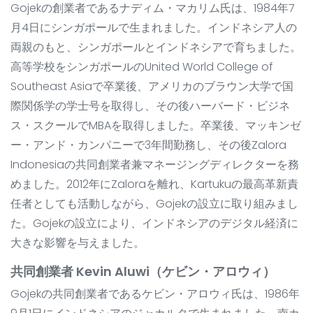
Gojekの創業者であるナディム・マカリム氏は、1984年7
月4日にシンガポールで生まれました。インドネシア人の
両親のもと、シンガポールとインドネシアで育ちました。
高等学校をシンガポールのUnited World College of
Southeast Asiaで卒業後、アメリカのブラウン大学で国
際関係学の学士号を取得し、その後ハーバード・ビジネ
ス・スクールでMBAを取得しました。卒業後、マッキンゼ
ー・アンド・カンパニーで3年間勤務し、その後Zalora
Indonesiaの共同創業者兼マネージングディレクターを務
めました。2012年にZaloraを離れ、Kartukuの最高革新責
任者としても活動しながら、Gojekの設立に取り組みまし
た。Gojekの設立により、インドネシアのデジタル経済に
大きな影響を与えました。
共同創業者 Kevin Aluwi（ケビン・アロウィ）
Gojekの共同創業者であるケビン・アロウィ氏は、1986年