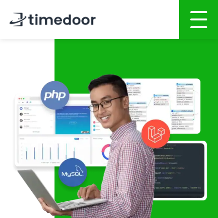
ホーム
会社概要
サービス
ポートフォリオ
AI活用開発サービス
人材募集
Webサイト・ホームページ制作
スマホアプリ開発
CSR
システム開発
ブログ
AI開発・インテグレーション