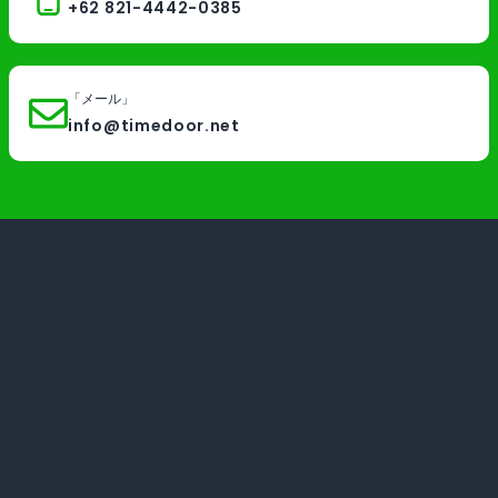
+62 821-4442-0385
「メール」
info@timedoor.net