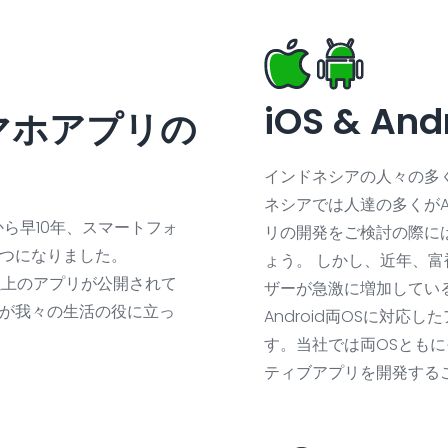
iOS & And
マホアプリの
インドネシアの人々の多
ネシアでは人達の多くがA
から早10年、スマートフォ
リの開発をご検討の際には
つになりました。
ょう。 しかし、近年、富
2百万以上のアプリが公開されて
ザーが急激に増加している
が我々の生活の役に立っ
Android両OSに対
す。当社では両OSとも
ティブアプリを開発する