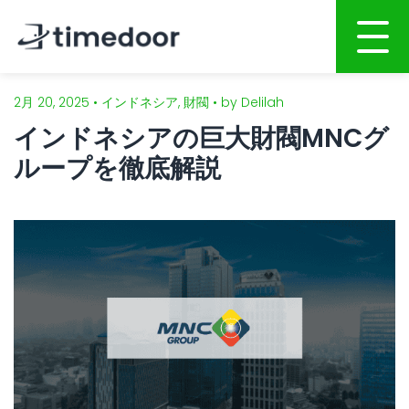
2月 20, 2025 • インドネシア, 財閥 • by Delilah
ホーム
インドネシアの巨大財閥MNCグ
会社概要
ループを徹底解説
サービス
ポートフォリオ
AI活用開発サービス
人材募集
Webサイト・ホームページ制作
スマホアプリ開発
CSR
システム開発
ブログ
AI開発・インテグレーション