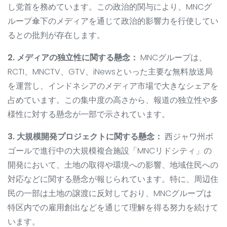
し党首を務めています。この政治的関与により、MNCグ
ループ傘下のメディアを通じて政治的影響力を行使してい
るとの批判が存在します。
2. メディアの独立性に関する懸念：
MNCグループは、
RCTI、MNCTV、GTV、iNewsといった主要な無料放送局
を運営し、インドネシアのメディア市場で大きなシェアを
占めています。この集中度の高さから、報道の独立性や多
様性に対する懸念が一部で示されています。
3. 大規模開発プロジェクトに関する懸念：
西ジャワ州ボ
ゴールで進行中の大規模複合施設「MNCリドシティ」の
開発において、土地の取得や環境への影響、地域住民への
対応などに関する懸念が報じられています。特に、周辺住
民の一部は土地の譲渡に反対しており、MNCグループは
特区内での雇用創出などを通じて理解を得る努力を続けて
います。