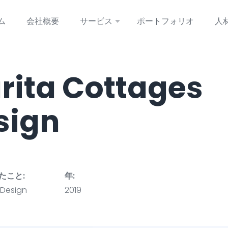
ム
会社概要
サービス
ポートフォリオ
人
rita Cottages
sign
たこと:
年:
 Design
2019