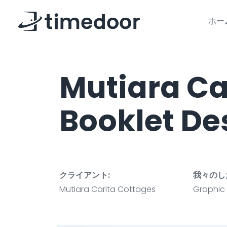
ホー
Mutiara Ca
Booklet De
クライアント:
我々のし
Mutiara Carita Cottages
Graphic