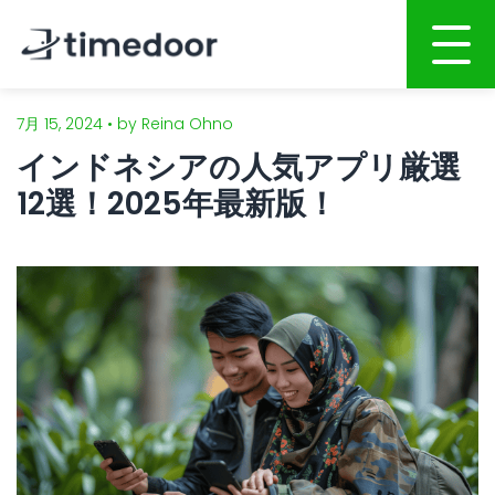
7月 15, 2024 • by Reina Ohno
ホーム
インドネシアの人気アプリ厳選
会社概要
12選！2025年最新版！
サービス
ポートフォリオ
AI活用開発サービス
人材募集
Webサイト・ホームページ制作
スマホアプリ開発
CSR
システム開発
ブログ
AI開発・インテグレーション