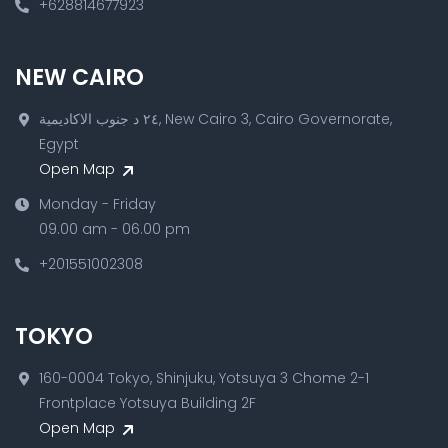
+628814677923
NEW CAIRO
٢٤ د جنوب الاكاديمية, New Cairo 3, Cairo Governorate,
Egypt
Open Map
Monday - Friday
09.00 am - 06.00 pm
+201551002308
TOKYO
160-0004 Tokyo, Shinjuku, Yotsuya 3 Chome 2-1
Frontplace Yotsuya Building 2F
Open Map