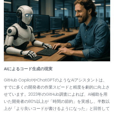
AIによるコード生成の現実
GitHub CopilotやChatGPTのようなAIアシスタントは、
すでに多くの開発者の作業スピードと精度を劇的に向上さ
せています。2023年のGitHub調査によれば、AI補助を用
いた開発者の80%以上が「時間の節約」を実感し、半数以
上が「より良いコードが書けるようになった」と回答して