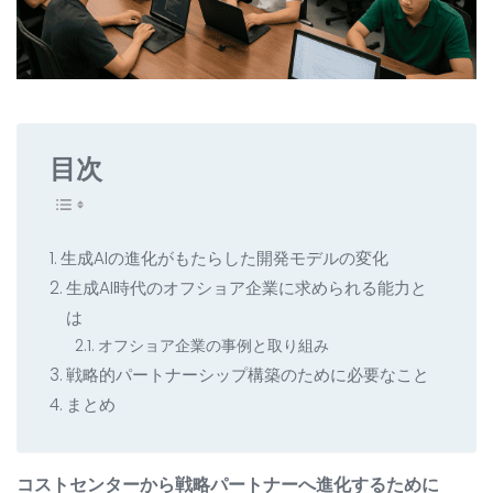
すべての開発サービス
お問い合わせ
▸
目次
生成AIの進化がもたらした開発モデルの変化
生成AI時代のオフショア企業に求められる能力と
は
オフショア企業の事例と取り組み
戦略的パートナーシップ構築のために必要なこと
まとめ
コストセンターから戦略パートナーへ進化するために