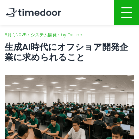
5月 1, 2025 • システム開発 • by Delilah
ホーム
生成AI時代にオフショア開発企
会社概要
業に求められること
サービス
ポートフォリオ
AI活用開発サービス
人材募集
Webサイト・ホームページ制作
スマホアプリ開発
CSR
システム開発
ブログ
AI開発・インテグレーション