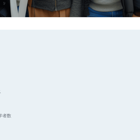
ス
学者数