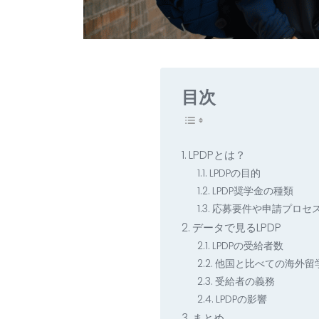
目次
LPDPとは？
LPDPの目的
LPDP奨学金の種類
応募要件や申請プロセ
データで見るLPDP
LPDPの受給者数
他国と比べての海外留
受給者の義務
LPDPの影響
まとめ