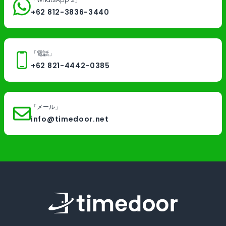
お問い合わせ
AI開発・インテグレーション
+62 812-3836-3440
オフショア・ラボ型開発
IT コンサルティング
「電話」
インドネシア進出サポート・協業
+62 821-4442-0385
IT教育サービス
職業訓練学校
「メール」
info@timedoor.net