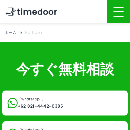
ホーム
Portfolio
ホーム
会社概要
サービス
今すぐ無料相談
Webサイト・ホームページ制作
ポートフォリオ
スマホアプリ開発
人材募集
システム開発
「WhatsApp 1」
CSR
+62 821-4442-0385
インターネット広告
ブログ
グラフィックデザイン
「WhatsApp 2」