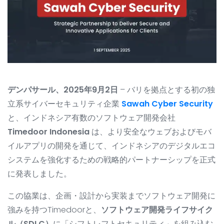
すべての開発サービス
お問い合わせ
▸
デンパサール、2025年9月2日
– バリを拠点とする初の独
立系サイバーセキュリティ企業
Sawah Cyber Security
と、インドネシア有数のソフトウェア開発会社
Timedoor Indonesia
は、より安全なウェブおよびモバ
イルアプリの開発を通じて、インドネシアのデジタルエコ
システムを強化するための戦略的パートナーシップを正式
に発表しました。
この協業は、企画・設計から実装までソフトウェア開発に
強みを持つTimedoorと、
ソフトウェア開発ライフサイク
ル（SDLC）
に「シフトレフトセキュリティ」を組み込む