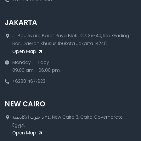
JAKARTA
JL Boulevard Barat Raya Blok LC7. 39-40, Klp. Gading
Bar., Daerah Khusus Ibukota Jakarta 14240
Open Map
Monday - Friday
09.00 am - 06.00 pm
+628814677923
NEW CAIRO
٢٤ د جنوب الاكاديمية, New Cairo 3, Cairo Governorate,
Egypt
Open Map