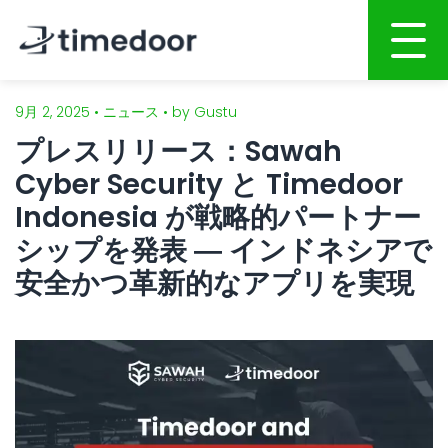
9月 2, 2025 • ニュース • by Gustu
ホーム
プレスリリース：Sawah
会社概要
Cyber Security と Timedoor
サービス
Indonesia が戦略的パートナー
シップを発表 ― インドネシアで
ポートフォリオ
AI活用開発サービス
安全かつ革新的なアプリを実現
人材募集
Webサイト・ホームページ制作
スマホアプリ開発
CSR
システム開発
ブログ
AI開発・インテグレーション