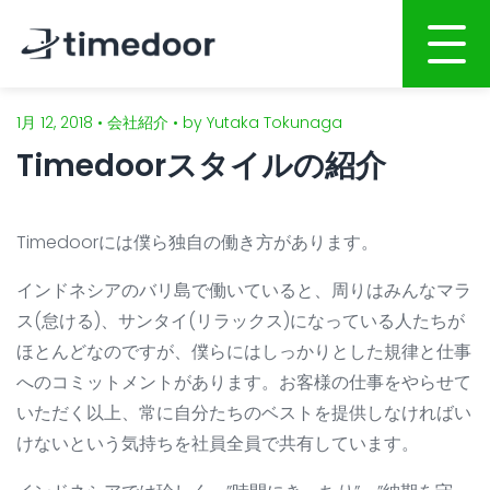
1月 12, 2018 • 会社紹介 • by Yutaka Tokunaga
ホーム
Timedoorスタイルの紹介
会社概要
サービス
Timedoorには僕ら独自の働き方があります。
Webサイト・ホームページ制作
ポートフォリオ
インドネシアのバリ島で働いていると、周りはみんなマラ
スマホアプリ開発
ス(怠ける)、サンタイ(リラックス)になっている人たちが
人材募集
ほとんどなのですが、僕らにはしっかりとした規律と仕事
システム開発
CSR
へのコミットメントがあります。お客様の仕事をやらせて
インターネット広告
いただく以上、常に自分たちのベストを提供しなければい
ブログ
けないという気持ちを社員全員で共有しています。
グラフィックデザイン