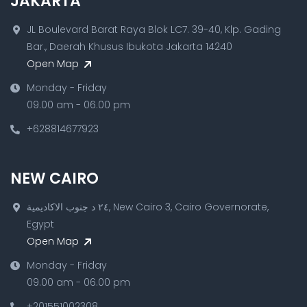
JAKARTA
JL Boulevard Barat Raya Blok LC7. 39-40, Klp. Gading
Bar., Daerah Khusus Ibukota Jakarta 14240
Open Map
Monday - Friday
09.00 am - 06.00 pm
+628814677923
NEW CAIRO
٢٤ د جنوب الاكاديمية, New Cairo 3, Cairo Governorate,
Egypt
Open Map
Monday - Friday
09.00 am - 06.00 pm
+201551002308